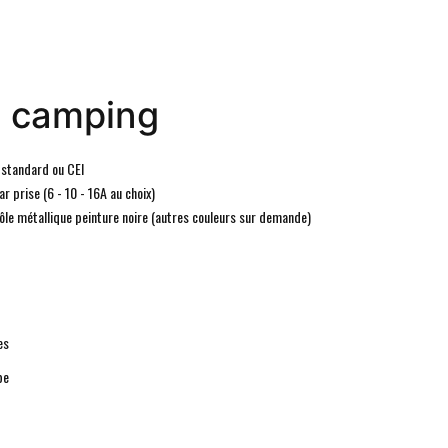
s camping
s standard ou CEI
ar prise (6 - 10 - 16A au choix)
ôle métallique peinture noire (autres couleurs sur demande)
es
pe