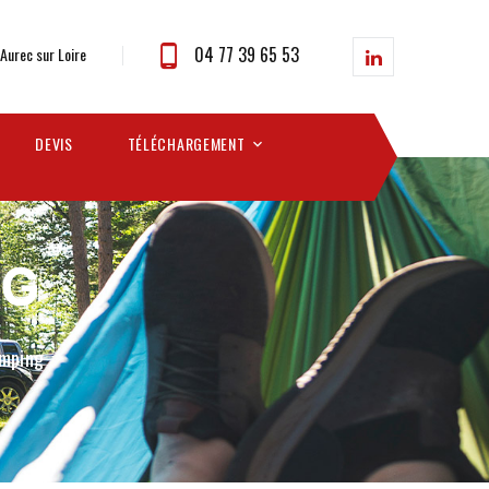
04 77 39 65 53
 Aurec sur Loire
DEVIS
TÉLÉCHARGEMENT
NG
amping